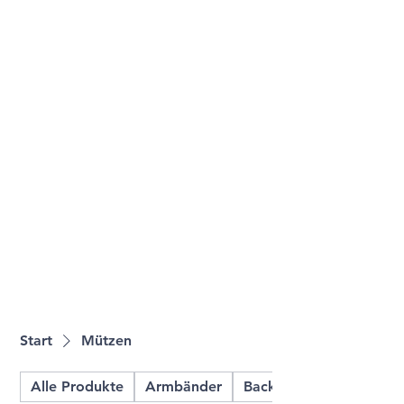
Start
Mützen
Alle Produkte
Armbänder
Backbags & Shopper