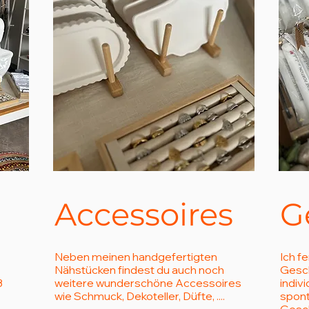
Accessoires
G
Neben meinen handgefertigten
Ich f
Nähstücken findest du auch noch
Gesch
3
weitere wunderschöne Accessoires
indiv
wie Schmuck, Dekoteller, Düfte, ....
spont