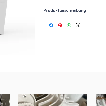
Produktbeschreibung
* 30% Duftessenzen
* pflazlicher Alkohol
* kein Wasserzusatz
* tierversuchsfrei
* vergan