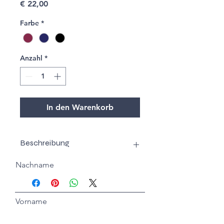
Preis
€ 22,00
Farbe
*
Anzahl
*
In den Warenkorb
Beschreibung
Nachname
Italienischer Wolljerseys (100%
Merinowolle) aus weicher,
mulesingfreier Merinowolle in
wunderschönen und vie lseitig
Vorname
kombinierbaren Farbtönen.
Alle Stoffe sind wärmend, bequem