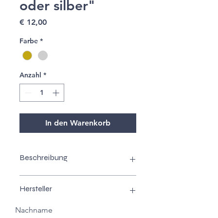
oder silber"
Preis
€ 12,00
Farbe
*
Anzahl
*
In den Warenkorb
Beschreibung
Der Ring aus Stainless Steel ist aus
Hersteller
rostfreiem Stahl und somit
wasserresistent. Nachdem es sich
Nachname
aber um Modeschmuck handelt
MICHIDEENREICH