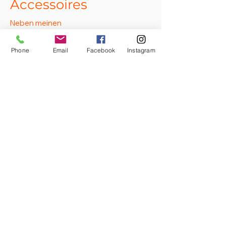
Accessoires
Neben meinen
handgefertigten Nähstücken
findest du auch noch weitere
wunderschöne Accessoires
Phone
Email
Facebook
Instagram
wie Schmuck, Dekoteller,
Düfte, ....