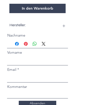
In den Warenkorb
Hersteller:
Nachname
MICHIDEENREICH
By Michaela Reckziegel
Steingarten 11
4193 Reichenthal
Vorname
Email
Kommentar
Absenden