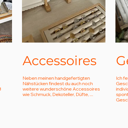
Accessoires
G
Neben meinen handgefertigten
Ich f
Nähstücken findest du auch noch
Gesch
3
weitere wunderschöne Accessoires
indiv
wie Schmuck, Dekoteller, Düfte, ....
spont
Gesc